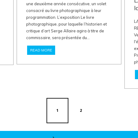
L
une deuxième année consécutive, un volet
l
consacré au livre photographique à leur
programmation. L’exposition Le livre
L
photographique, pour laquelle l’historien et
R
critique d’art Serge Allaire agira à titre de
Ve
commissaire, sera présentée du...
l
ex
READ MORE
Pr
ph
1
2