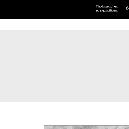
Photographes
É
et expositions