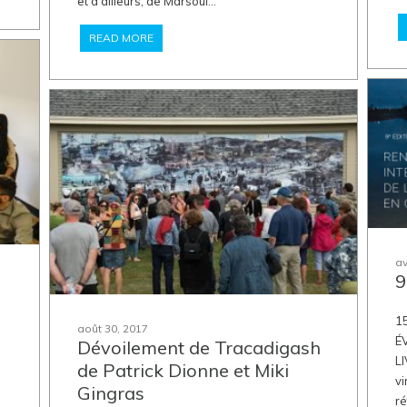
et d'ailleurs, de Marsoui...
READ MORE
av
9
1
août 30, 2017
É
Dévoilement de Tracadigash
L
de Patrick Dionne et Miki
vi
Gingras
ré