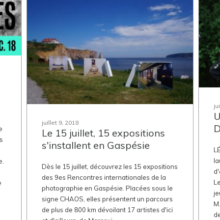
ju
U
juillet 9, 2018
D
e
Le 15 juillet, 15 expositions
s
s'installent en Gaspésie
L
l
e.
Dès le 15 juillet, découvrez les 15 expositions
d
des 9es Rencontres internationales de la
Le
e
photographie en Gaspésie. Placées sous le
j
signe CHAOS, elles présentent un parcours
M.
de plus de 800 km dévoilant 17 artistes d'ici
de